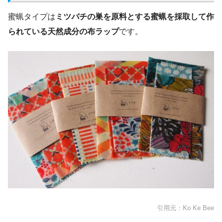
蜜蝋タイプは
ミツバチの巣を原料とする蜜蝋を採取して作
られている天然成分の布ラップ
です。
引用元：Ko Ke Bee