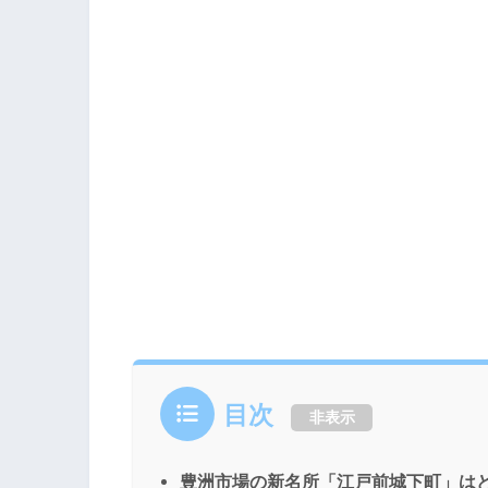
目次
非表示
豊洲市場の新名所「江戸前城下町」は