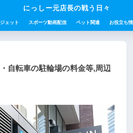
にっしー元店長の戦う日々
ジェット
スポーツ動画配信
ペット関連
お役立ち情
・自転車の駐輪場の料金等,周辺