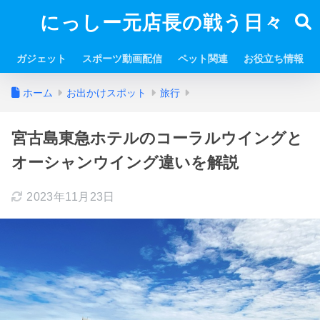
にっしー元店長の戦う日々
ガジェット
スポーツ動画配信
ペット関連
お役立ち情報
ホーム
お出かけスポット
旅行
宮古島東急ホテルのコーラルウイングと
オーシャンウイング違いを解説
2023年11月23日