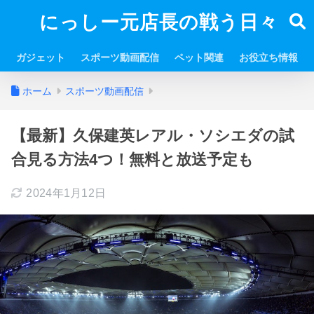
にっしー元店長の戦う日々
ガジェット
スポーツ動画配信
ペット関連
お役立ち情報
ホーム
スポーツ動画配信
【最新】久保建英レアル・ソシエダの試
合見る方法4つ！無料と放送予定も
2024年1月12日