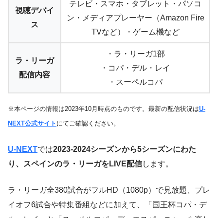
テレビ・スマホ・タブレット・パソコ
視聴デバイ
ン・メディアプレーヤー（Amazon Fire
ス
TVなど）・ゲーム機など
・ラ・リーガ1部
ラ・リーガ
・コパ・デル・レイ
配信内容
・スーペルコパ
※本ページの情報は2023年10月時点のものです。最新の配信状況は
U-
NEXT公式サイト
にてご確認ください。
U-NEXT
では
2023-2024シーズンから5シーズンにわた
り、スペインのラ・リーガをLIVE配信
します。
ラ・リーガ全380試合がフルHD（1080p）で見放題、プレ
イオフ6試合や特集番組などに加えて、「国王杯コパ・デ