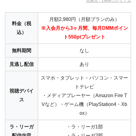
出典元：DMMプレミアム
月額2,980円（月額プランのみ）
料金（税
※入会月から3ヶ月間、毎月DMMポイン
込）
ト550ptプレゼント
無料期間
なし
見逃し配信
あり
スマホ・タブレット・パソコン・スマー
トテレビ
視聴デバイ
・メディアプレーヤー（Amazon Fire T
ス
Vなど）・ゲーム機（PlayStation4・Xb
ox）
ラ・リーガ
・ラ・リーガ1部
配信内容
・ラ・リーガ2部