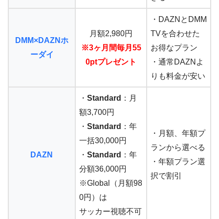
・DAZNとDMM
月額2,980円
TVを合わせた
DMM×DAZNホ
※3ヶ月間毎月55
お得なプラン
ーダイ
0ptプレゼント
・通常DAZNよ
りも料金が安い
・
Standard
：月
額3,700円
・
Standard
：年
・月額、年額プ
一括30,000円
ランから選べる
DAZN
・
Standard
：年
・年額プラン選
分額36,000円
択で割引
※Global（月額98
0円）は
サッカー視聴不可